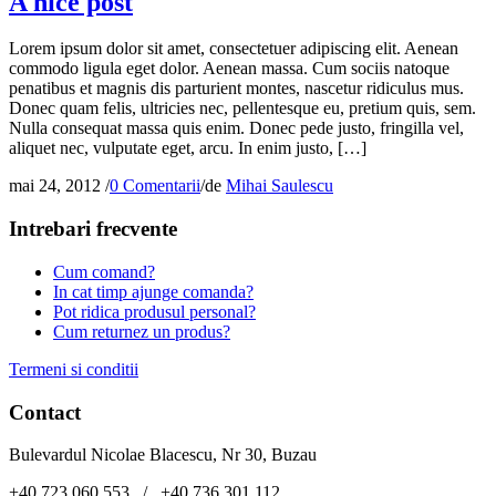
A nice post
Lorem ipsum dolor sit amet, consectetuer adipiscing elit. Aenean
commodo ligula eget dolor. Aenean massa. Cum sociis natoque
penatibus et magnis dis parturient montes, nascetur ridiculus mus.
Donec quam felis, ultricies nec, pellentesque eu, pretium quis, sem.
Nulla consequat massa quis enim. Donec pede justo, fringilla vel,
aliquet nec, vulputate eget, arcu. In enim justo, […]
mai 24, 2012
/
0 Comentarii
/
de
Mihai Saulescu
Intrebari frecvente
Cum comand?
In cat timp ajunge comanda?
Pot ridica produsul personal?
Cum returnez un produs?
Termeni si conditii
Contact
Bulevardul Nicolae Blacescu, Nr 30, Buzau
+40 723 060 553 / +40 736 301 112