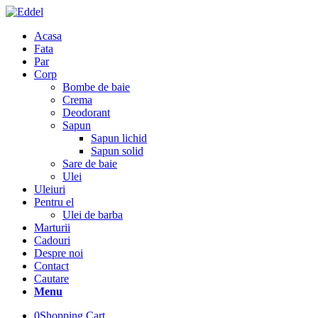
Acasa
Fata
Par
Corp
Bombe de baie
Crema
Deodorant
Sapun
Sapun lichid
Sapun solid
Sare de baie
Ulei
Uleiuri
Pentru el
Ulei de barba
Marturii
Cadouri
Despre noi
Contact
Cautare
Menu
0
Shopping Cart