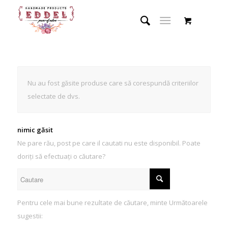
Nu au fost găsite produse care să corespundă criteriilor
selectate de dvs.
nimic găsit
Ne pare rău, post pe care il cautati nu este disponibil. Poate
doriți să efectuați o căutare?
Pentru cele mai bune rezultate de căutare, minte Următoarele
sugestii: