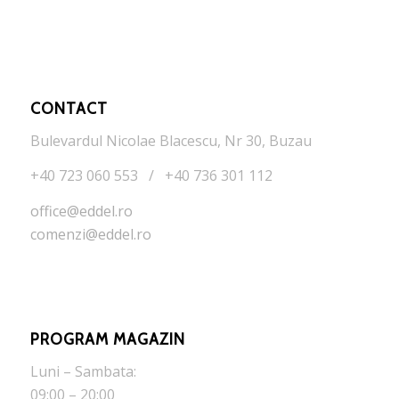
CONTACT
Bulevardul Nicolae Blacescu, Nr 30, Buzau
+40 723 060 553 / +40 736 301 112
office@eddel.ro
comenzi@eddel.ro
PROGRAM MAGAZIN
Luni – Sambata:
09:00 – 20:00