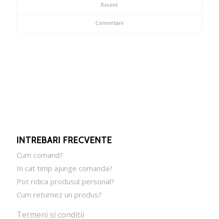
Recent
Comentarii
INTREBARI FRECVENTE
Cum comand?
In cat timp ajunge comanda?
Pot ridica produsul personal?
Cum returnez un produs?
Termeni si conditii