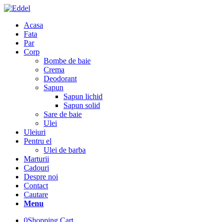
Acasa
Fata
Par
Corp
Bombe de baie
Crema
Deodorant
Sapun
Sapun lichid
Sapun solid
Sare de baie
Ulei
Uleiuri
Pentru el
Ulei de barba
Marturii
Cadouri
Despre noi
Contact
Cautare
Menu
0
Shopping Cart