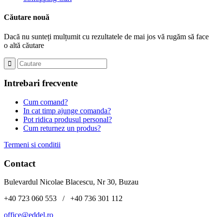
Căutare nouă
Dacă nu sunteți mulțumit cu rezultatele de mai jos vă rugăm să face
o altă căutare
Intrebari frecvente
Cum comand?
In cat timp ajunge comanda?
Pot ridica produsul personal?
Cum returnez un produs?
Termeni si conditii
Contact
Bulevardul Nicolae Blacescu, Nr 30, Buzau
+40 723 060 553 / +40 736 301 112
office@eddel.ro